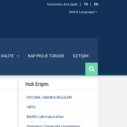
Üniversite Ana Sayfa
TR
EN
Select Language
▼
KALİTE
BAP PROJE TÜRLERİ
İLETİŞİM
Hızlı Erişim
FATURA / BANKA BİLGİLERİ
UBYS
BAİBÜ Laboratuvarları
Dumansız Üniversite Uygulaması